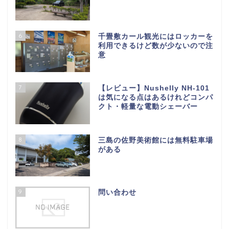
6
千畳敷カール観光にはロッカーを
利用できるけど数が少ないので注
意
7
【レビュー】Nushelly NH-101
は気になる点はあるけれどコンパ
クト・軽量な電動シェーバー
8
三島の佐野美術館には無料駐車場
がある
9
問い合わせ