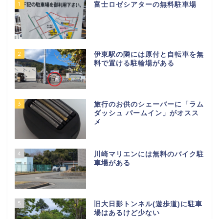
1
富士ロゼシアターの無料駐車場
2
伊東駅の隣には原付と自転車を無
料で置ける駐輪場がある
3
旅行のお供のシェーバーに「ラム
ダッシュ パームイン」がオスス
メ
4
川崎マリエンには無料のバイク駐
車場がある
5
旧大日影トンネル(遊歩道)に駐車
場はあるけど少ない