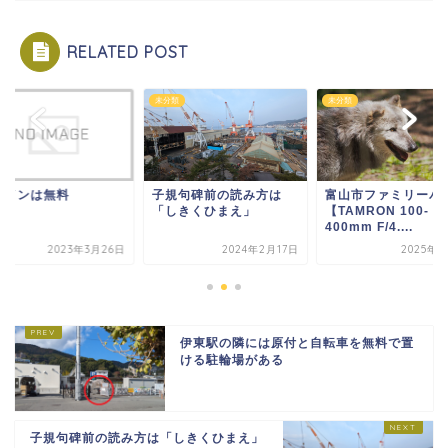
RELATED POST
類
未分類
未分類
ラインは無料
子規句碑前の読み方は
富山市ファミリーパ
「しきくひまえ」
【TAMRON 100-
400mm F/4....
2023年3月26日
2024年2月17日
2025年5
伊東駅の隣には原付と自転車を無料で置
ける駐輪場がある
子規句碑前の読み方は「しきくひまえ」