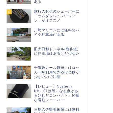
ある
旅行のお供のシェーバーに
3
「ラムダッシュ パームイ
ン」がオススメ
川崎マリエンには無料のバ
4
イク駐車場がある
旧大日影トンネル(遊歩道)
5
に駐車場はあるけど少ない
千畳敷カール観光にはロッ
6
カーを利用できるけど数が
少ないので注意
【レビュー】Nushelly
7
NH-101は気になる点はあ
るけれどコンパクト・軽量
な電動シェーバー
三島の佐野美術館には無料
8