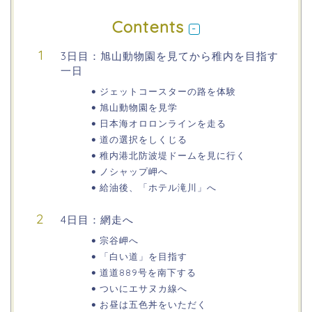
Contents
3日目：旭山動物園を見てから稚内を目指す
一日
ジェットコースターの路を体験
旭山動物園を見学
日本海オロロンラインを走る
道の選択をしくじる
稚内港北防波堤ドームを見に行く
ノシャップ岬へ
給油後、「ホテル滝川」へ
4日目：網走へ
宗谷岬へ
「白い道」を目指す
道道889号を南下する
ついにエサヌカ線へ
お昼は五色丼をいただく