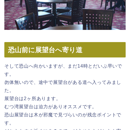
恐山前に展望台へ寄り道
そして恐山へ向かいますが、まだ14時とだいぶ早いで
す。
勿体無いので、途中で展望台がある道へ入ってみまし
た。
展望台は2ヶ所あります。
むつ湾展望台は迫力がありオススメです。
恐山展望台は木が邪魔で見づらいのが残念ポイントで
す。